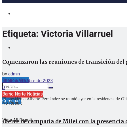
Etiqueta:
Victoria Villarruel
Comenzaron las reuniones de transición del
by
admin
Buenos Aires
22 de noviembre de 2023
sábado, agosto 8, 2026
0
Barrio Norte Noticias
El presidente Alberto Fernández se reunió ayer en la residencia de Oliv
Comuna2
No Result
View All Result
Cierre de campaña de Milei con la presencia d