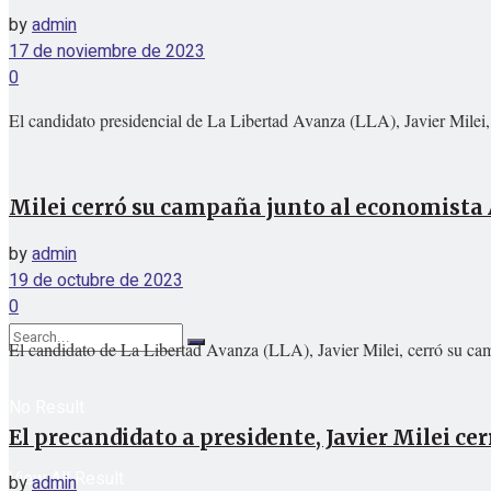
by
admin
17 de noviembre de 2023
0
El candidato presidencial de La Libertad Avanza (LLA), Javier Milei, 
Milei cerró su campaña junto al economista
by
admin
19 de octubre de 2023
0
El candidato de La Libertad Avanza (LLA), Javier Milei, cerró su campa
No Result
El precandidato a presidente, Javier Milei c
View All Result
by
admin