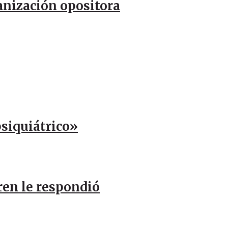
anización opositora
psiquiátrico»
ren le respondió