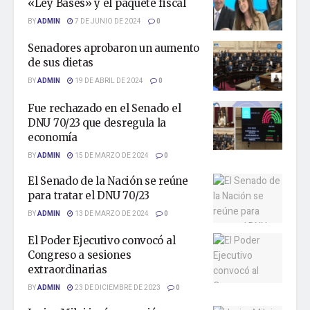
«Ley Bases» y el paquete fiscal
BY
ADMIN
7 DE JUNIO DE 2024
0
Senadores aprobaron un aumento
de sus dietas
BY
ADMIN
19 DE ABRIL DE 2024
0
Fue rechazado en el Senado el
DNU 70/23 que desregula la
economía
BY
ADMIN
15 DE MARZO DE 2024
0
El Senado de la Nación se reúne
para tratar el DNU 70/23
BY
ADMIN
13 DE MARZO DE 2024
0
El Poder Ejecutivo convocó al
Congreso a sesiones
extraordinarias
BY
ADMIN
23 DE DICIEMBRE DE 2023
0