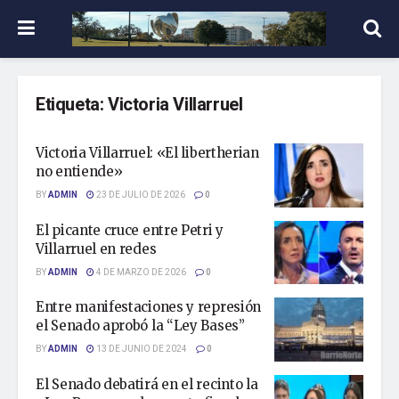
Etiqueta:
Victoria Villarruel
Victoria Villarruel: «El libertherian
no entiende»
BY
ADMIN
23 DE JULIO DE 2026
0
El picante cruce entre Petri y
Villarruel en redes
BY
ADMIN
4 DE MARZO DE 2026
0
Entre manifestaciones y represión
el Senado aprobó la “Ley Bases”
BY
ADMIN
13 DE JUNIO DE 2024
0
El Senado debatirá en el recinto la