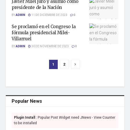
Javier Milei juró y asumió como
presidente de la Nación
BY
ADMIN
11 DE DICIEMBRE DE 2023
0
Se proclamó en el Congreso la
fórmula presidencial Milei-
Villarruel
BY
ADMIN
30 DE NOVIEMBRE DE 2023
0
1
2
Popular News
Plugin Install
: Popular Post Widget need JNews - View Counter
to be installed