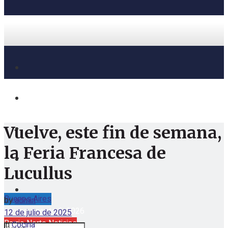
Vuelve, este fin de semana,
la Feria Francesa de
Lucullus
Buenos Aires
by
admin
jueves, agosto 6, 2026
12 de julio de 2025
Barrio Norte Noticias
in
Cocina