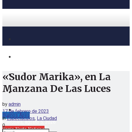
«Sudor Marika», en La
Manzana De Las Luces
by
admin
17 de febrero de 2023
Buenos Aires
in
Espectáculos
,
La Ciudad
miércoles, agosto 5, 2026
0
Barrio Norte Noticias