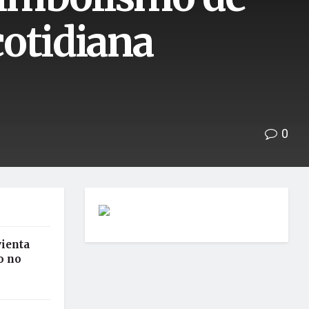
cotidiana
0
vienta
o no