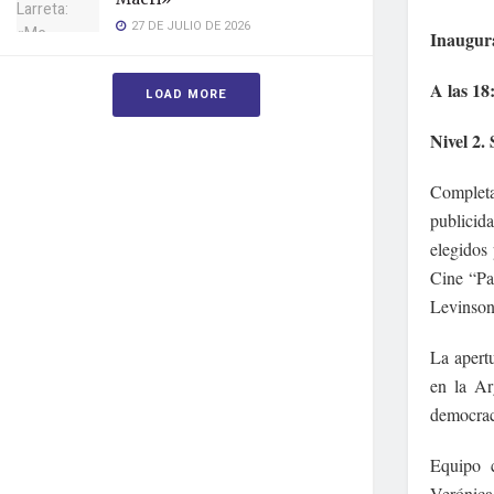
27 DE JULIO DE 2026
Inaugur
A las 18
LOAD MORE
Nivel 2. 
Completa
publicida
elegidos
Cine “Pa
Levinson
La apertu
en la Ar
democraci
Equipo 
Verónica