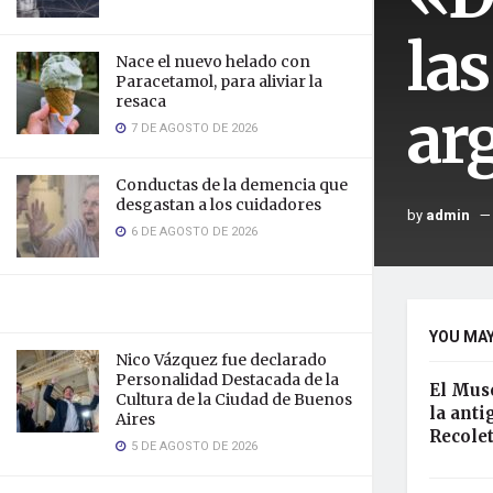
las
Nace el nuevo helado con
Paracetamol, para aliviar la
resaca
ar
7 DE AGOSTO DE 2026
Conductas de la demencia que
desgastan a los cuidadores
by
admin
6 DE AGOSTO DE 2026
YOU MAY
Nico Vázquez fue declarado
Personalidad Destacada de la
El Muse
Cultura de la Ciudad de Buenos
la ant
Aires
Recole
5 DE AGOSTO DE 2026