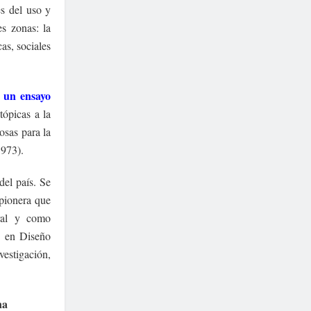
es del uso y
es zonas: la
cas, sociales
o un ensayo
tópicas a la
osas para la
1973).
del país. Se
 pionera que
ral y como
n en Diseño
estigación,
na