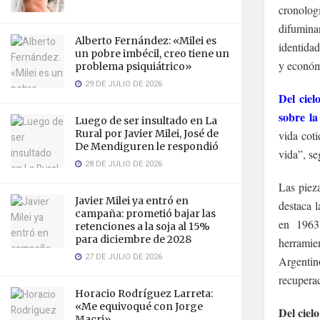
cronologí
difumina
Alberto Fernández: «Milei es
identidad
un pobre imbécil, creo tiene un
y económ
problema psiquiátrico»
29 DE JULIO DE 2026
Del ciel
sobre l
Luego de ser insultado en La
Rural por Javier Milei, José de
vida coti
De Mendiguren le respondió
vida”, se
28 DE JULIO DE 2026
Las pieza
Javier Milei ya entró en
destaca 
campaña: prometió bajar las
en 1963
retenciones a la soja al 15%
para diciembre de 2028
herramie
27 DE JULIO DE 2026
Argentin
recuperac
Horacio Rodríguez Larreta:
«Me equivoqué con Jorge
Del ciel
Macri»