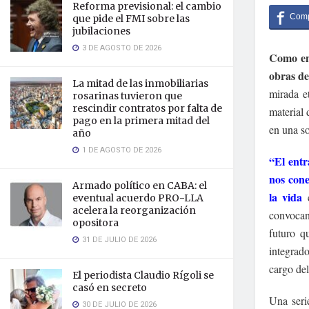
Reforma previsional: el cambio
que pide el FMI sobre las
jubilaciones
3 DE AGOSTO DE 2026
Como en 
obras de
La mitad de las inmobiliarias
mirada et
rosarinas tuvieron que
rescindir contratos por falta de
material 
pago en la primera mitad del
en una s
año
1 DE AGOSTO DE 2026
“El entr
nos cone
Armado político en CABA: el
la vida
c
eventual acuerdo PRO-LLA
acelera la reorganización
convocan
opositora
futuro qu
31 DE JULIO DE 2026
integrado
cargo del
El periodista Claudio Rígoli se
casó en secreto
Una serie
30 DE JULIO DE 2026