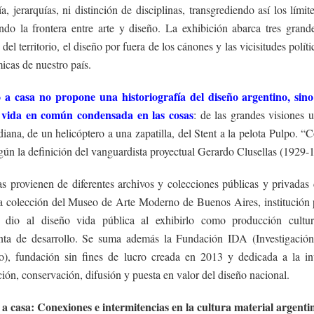
a, jerarquías, ni distinción de disciplinas, transgrediendo así los límit
ndo la frontera entre arte y diseño. La exhibición abarca tres grand
 del territorio, el diseño por fuera de los cánones y las vicisitudes políti
icas de nuestro país.
o a casa no propone una historiografía del diseño argentino, sin
a vida en común condensada en las cosas
: de las grandes visiones u
diana, de un helicóptero a una zapatilla, del Stent a la pelota Pulpo. “C
gún la definición del vanguardista proyectual Gerardo Clusellas (1929-
s provienen de diferentes archivos y colecciones públicas y privadas 
la colección del Museo de Arte Moderno de Buenos Aires, institución
 dio al diseño vida pública al exhibirlo como producción cultu
nta de desarrollo. Se suma además la Fundación IDA (Investigació
o), fundación sin fines de lucro creada en 2013 y dedicada a la inv
ión, conservación, difusión y puesta en valor del diseño nacional.
o a casa: Conexiones e intermitencias en la cultura material argenti