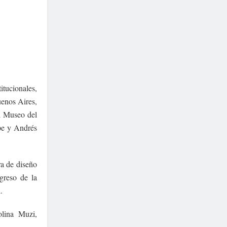
itucionales,
uenos Aires,
el Museo del
pe y Andrés
ra de diseño
greso de la
.
lina Muzi,