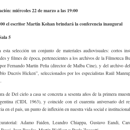
ación:
miércoles 22 de marzo a las 19:00
:00 el escritor Martín Kohan brindará la conferencia inaugural
Sala 5
 esta selección un conjunto de materiales audiovisuales: cortos inst
des y filmes de época, pertenecientes a los archivos de la Filmoteca B
 por Fernando Martín Peña (director de Malba Cine), y del archivo d
blo Ducrós Hicken”, seleccionados por los especialistas Raúl Manru
.
ra de Del cielo a casa se concreta a sesenta años de la primera muest
gentina (CIDI, 1963), y coincide con el cuarenta aniversario del re
a en el país, un punto de inflexión en nuestra vida social e institucional
curatorial: Adamo Faiden, Leandro Chiappa, Gustavo Eandi, Caro
 Rossi, Juan Ruades, Martín Wolfson y Paula Zuccotti.