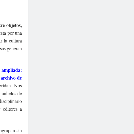
re objetos,
esta por una
r la cultura
osas generan
o ampliada:
 archivo de
bridan. Nos
y anhelos de
isciplinario
y editores a
 agrupan sin