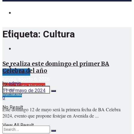
Etiqueta:
Cultura
Se realiza este domingo el primer BA
Celebra del año
Buenos Aires
jueves, agosto 6, 2026
by
admin
Barrio Norte Noticias
11 de mayo de 2024
Comuna2
0
No Result
Este domingo 12 de mayo será la primera fecha de BA Celebra
2024, evento que propone festejar en Avenida de ...
View All Result