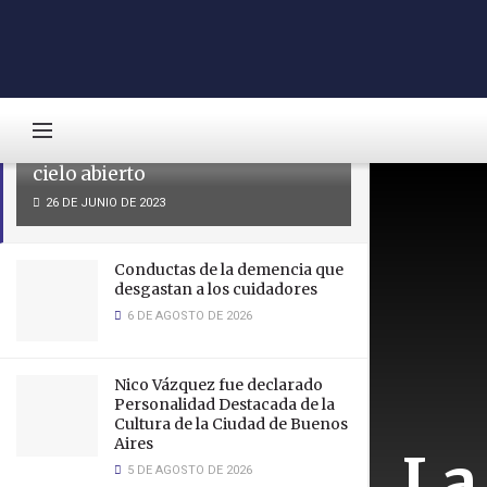
LATEST
TRENDING
La Biblioteca Nacional celebra
«Rayuela» con una lectura a
cielo abierto
26 DE JUNIO DE 2023
Conductas de la demencia que
desgastan a los cuidadores
6 DE AGOSTO DE 2026
Nico Vázquez fue declarado
Personalidad Destacada de la
Cultura de la Ciudad de Buenos
Aires
La
5 DE AGOSTO DE 2026