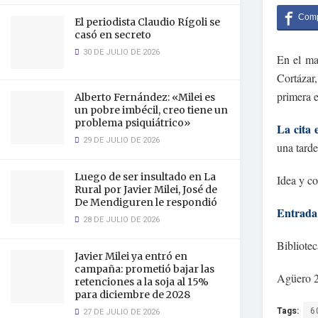
El periodista Claudio Rígoli se
casó en secreto
30 DE JULIO DE 2026
En el mar
Cortázar,
primera e
Alberto Fernández: «Milei es
un pobre imbécil, creo tiene un
problema psiquiátrico»
La cita 
29 DE JULIO DE 2026
una tarde
Luego de ser insultado en La
Idea y co
Rural por Javier Milei, José de
De Mendiguren le respondió
Entrada 
28 DE JULIO DE 2026
Bibliote
Javier Milei ya entró en
campaña: prometió bajar las
Agüero 2
retenciones a la soja al 15%
para diciembre de 2028
Tags:
6
27 DE JULIO DE 2026