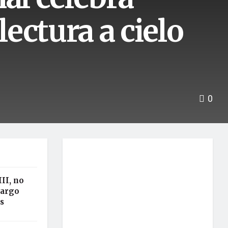
ectura a cielo
0
II, no
cargo
s