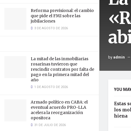
«R
Reforma previsional: el cambio
que pide el FMI sobre las
jubilaciones
3 DE AGOSTO DE 2026
ab
by
admin
La mitad de las inmobiliarias
rosarinas tuvieron que
rescindir contratos por falta de
pago en la primera mitad del
año
1 DE AGOSTO DE 2026
YOU MAY
Armado político en CABA: el
Estas s
eventual acuerdo PRO-LLA
los mol
acelera la reorganización
hiena
opositora
31 DE JULIO DE 2026