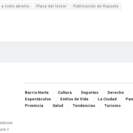
 a cielo abierto
Plaza del lector
Publicación de Rayuela
Navigate Site
Barrio Norte
Cultura
Deportes
Derecho
Espectáculos
Estilos de Vida
La Ciudad
Pan
Provincia
Salud
Tendencias
Turismo
 Noticias
una 2