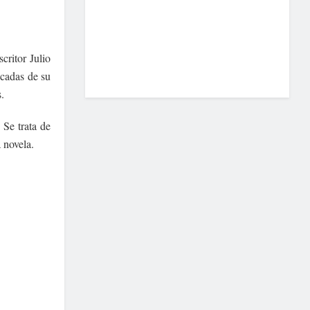
critor Julio
écadas de su
.
. Se trata de
a novela.