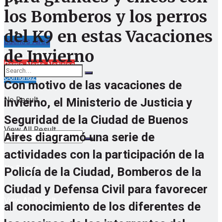
los Bomberos y los perros
del K9 en estas Vacaciones
Buenos Aires
de Invierno
lunes, agosto 10, 2026
Barrio Norte Noticias
Comuna2
Con motivo de las vacaciones de
No Result
invierno, el Ministerio de Justicia y
Seguridad de la Ciudad de Buenos
View All Result
Aires diagramó una serie de
actividades con la participación de la
No Result
Policía de la Ciudad, Bomberos de la
Ciudad y Defensa Civil para favorecer
View All Result
al conocimiento de los diferentes de