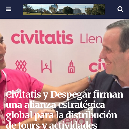
Civitatis y Despegar firman
una alianza estratégica
global para la distribución
de tours y actividades