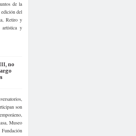
puntos de la
 edición del
ta, Retiro y
rtística y
II, no
cargo
s
versatorios,
rticipan son
temporáeno,
Casa, Museo
a Fundación