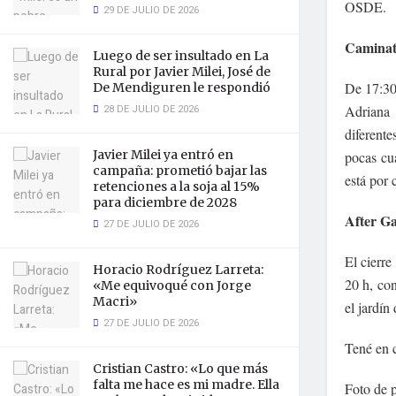
OSDE.
29 DE JULIO DE 2026
Caminat
Luego de ser insultado en La
Rural por Javier Milei, José de
De 17:30 
De Mendiguren le respondió
28 DE JULIO DE 2026
Adriana 
diferente
Javier Milei ya entró en
pocas cu
campaña: prometió bajar las
está por 
retenciones a la soja al 15%
para diciembre de 2028
After Ga
27 DE JULIO DE 2026
El cierre
Horacio Rodríguez Larreta:
20 h, con
«Me equivoqué con Jorge
Macri»
el jardín
27 DE JULIO DE 2026
Tené en c
Cristian Castro: «Lo que más
falta me hace es mi madre. Ella
Foto de 