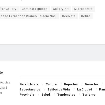
fter Gallery
Caminata guiada
Gallery Art
Microcentro
Isaac Fernández Blanco Palacio Noel
Recoleta
Retiro
Navigate Site
 Noticias
Barrio Norte
Cultura
Deportes
Derecho
una 2
Espectáculos
Estilos de Vida
La Ciudad
Pan
do
Provincia
Salud
Tendencias
Turismo