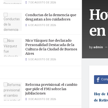
7 DE AGOSTO DE 2026
Ho
Conductas de la demencia que
desgastan a los cuidadores
en
6 DE AGOSTO DE 2026
Nico Vázquez fue declarado
Personalidad Destacada de la
by
admin
Cultura de la Ciudad de Buenos
Aires
5 DE AGOSTO DE 2026
Reforma previsional: el cambio
que pide el FMI sobre las
Hoy de 1
jubilaciones
3 DE AGOSTO DE 2026
de Retir