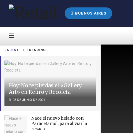
BUENOS AIRES
LATEST
TRENDING
Hoy: No te pierdas el «Gallery
Art» en Retiro y Recoleta
28 DE JUNIO DE 2024
Nace el nuevo helado con
Paracetamol, para aliviar la
resaca