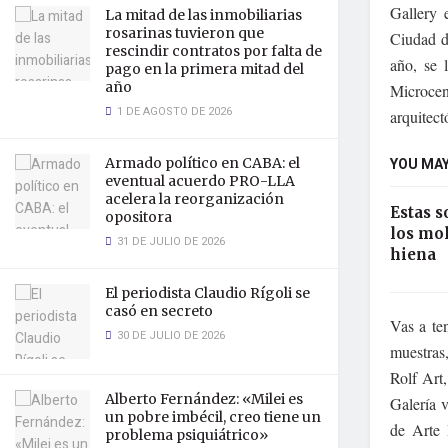
Gallery e
La mitad de las inmobiliarias
rosarinas tuvieron que
Ciudad d
rescindir contratos por falta de
año, se 
pago en la primera mitad del
año
Microce
1 DE AGOSTO DE 2026
arquitect
Armado político en CABA: el
YOU MAY
eventual acuerdo PRO-LLA
acelera la reorganización
Estas s
opositora
los mol
31 DE JULIO DE 2026
hiena
El periodista Claudio Rígoli se
casó en secreto
Vas a ten
30 DE JULIO DE 2026
muestras,
Rolf Art
Alberto Fernández: «Milei es
Galería 
un pobre imbécil, creo tiene un
de Arte 
problema psiquiátrico»