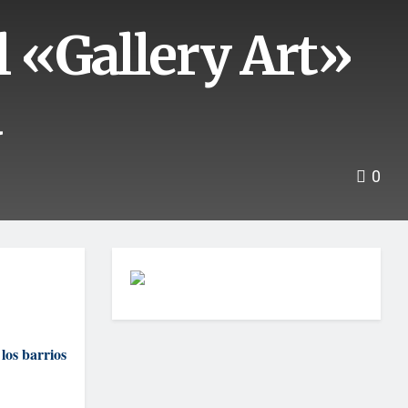
l «Gallery Art»
a
0
 los barrios