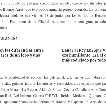
s un circuito de galerías y recorridos arquitectónicos por distintos 
e Buenos Aires. que te propone armar tu propio recorrido. La primera
llevará adelante este viernes 28 de junio, por los barrios de Recole
ntro. Esta zona de la Ciudad es epicentro de una gran movida a
ónica.
 ALSO LIKE
on las diferencias entre
Bañar al Rey Enrique VI
ares de un lobo y una
era humillante. Era el 
más codiciado por todo
er la posibilidad de recorrer las galerías de arte, en las que habrá con
 visitas guiadas junto a los artistas y recorridos. Los espacios que pa
, Jorge Mara – La Ruche, Aldo de Sousa, Cecilia Caballero Arte Con
van Riel, Del Infinito, Galería PHUYU, Roldan Moderno, Quintana 
Hispanoamericano Isaac Fernández Blanco y Espacio de Arte de l