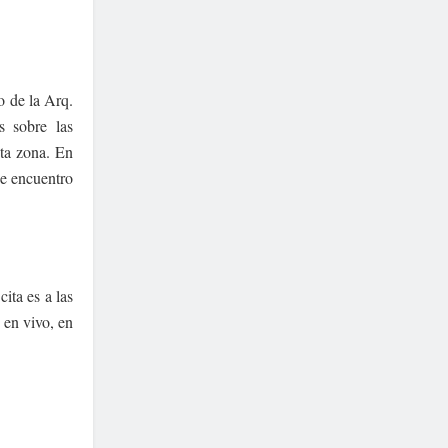
o de la Arq.
s sobre las
sta zona. En
de encuentro
ita es a las
 en vivo, en