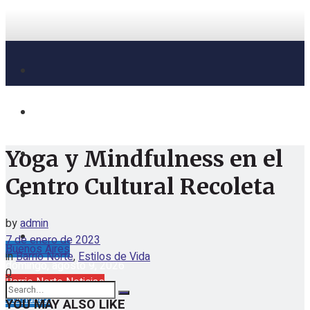
Yoga y Mindfulness en el
Centro Cultural Recoleta
by
admin
7 de enero de 2023
Buenos Aires
in
Barrio Norte
,
Estilos de Vida
domingo, agosto 9, 2026
0
Barrio Norte Noticias
Comuna2
YOU MAY ALSO LIKE