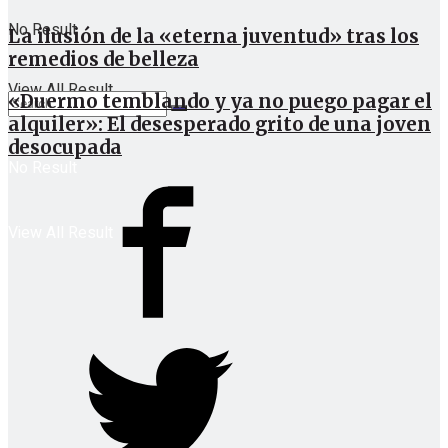
No Result
La ilusión de la «eterna juventud» tras los
remedios de belleza
View All Result
«Duermo temblando y ya no puego pagar el
alquiler»: El desesperado grito de una joven
desocupada
No Result
View All Result