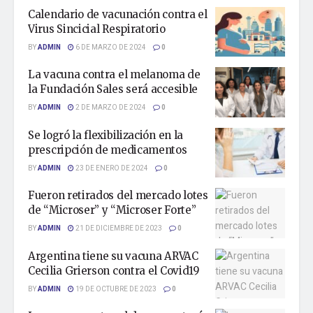
Calendario de vacunación contra el
Virus Sincicial Respiratorio
BY
ADMIN
6 DE MARZO DE 2024
0
La vacuna contra el melanoma de
la Fundación Sales será accesible
BY
ADMIN
2 DE MARZO DE 2024
0
Se logró la flexibilización en la
prescripción de medicamentos
BY
ADMIN
23 DE ENERO DE 2024
0
Fueron retirados del mercado lotes
de “Microser” y “Microser Forte”
BY
ADMIN
21 DE DICIEMBRE DE 2023
0
Argentina tiene su vacuna ARVAC
Cecilia Grierson contra el Covid19
BY
ADMIN
19 DE OCTUBRE DE 2023
0