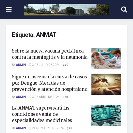
Etiqueta:
ANMAT
Sobre la nueva vacuna pediátrica
contra la meningitis y la neumonía
BY
ADMIN
3 DE JULIO DE 2024
0
Sigue en ascenso la curva de casos
por Dengue. Medidas de
prevención y atención hospitalaria
BY
ADMIN
3 DE ABRIL DE 2024
0
La ANMAT supervisará las
condiciones venta de
especialidades medicinales
BY
ADMIN
24 DE MARZO DE 2024
0