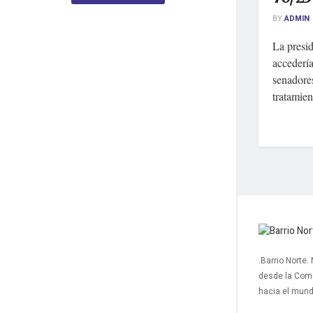
BY
ADMIN
La presid
accedería
senadores
tratamien
.Barrio Norte.
desde la Com
hacia el mun