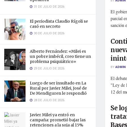
BY
ADMIN
31 DE JULIO DE 2026
El gobier
parcial e
El periodista Claudio Rígoli se
sanción en
casó en secreto
30 DE JULIO DE 2026
Conti
nueva
Alberto Fernández: «Milei es
un pobre imbécil, creo tiene un
inin
problema psiquiátrico»
BY
ADMIN
29 DE JULIO DE 2026
El debate
Luego de ser insultado en La
"Ley de 
Rural por Javier Milei, José de
12 del me
De Mendiguren le respondió
28 DE JULIO DE 2026
Se lo
Javier Milei ya entró en
trata
campaña: prometió bajar las
Bases
retenciones a la soja al 15%