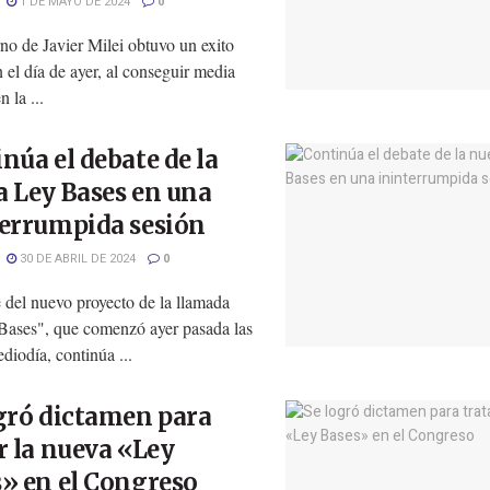
1 DE MAYO DE 2024
0
no de Javier Milei obtuvo un exito
n el día de ayer, al conseguir media
 la ...
núa el debate de la
 Ley Bases en una
terrumpida sesión
30 DE ABRIL DE 2024
0
 del nuevo proyecto de la llamada
Bases", que comenzó ayer pasada las
diodía, continúa ...
gró dictamen para
r la nueva «Ley
» en el Congreso