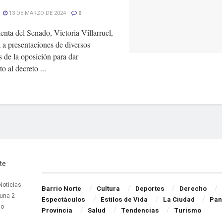
13 DE MARZO DE 2024
0
enta del Senado, Victoria Villarruel,
 a presentaciones de diversos
 de la oposición para dar
to al decreto ...
Navigate Site
 Noticias
Barrio Norte
Cultura
Deportes
Derecho
una 2
Espectáculos
Estilos de Vida
La Ciudad
Pan
do
Provincia
Salud
Tendencias
Turismo