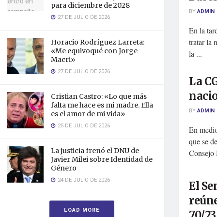
para diciembre de 2028
BY
ADMIN
27 DE JULIO DE 2026
En la tar
tratar la
Horacio Rodríguez Larreta:
«Me equivoqué con Jorge
la ...
Macri»
27 DE JULIO DE 2026
La C
nacio
Cristian Castro: «Lo que más
falta me hace es mi madre. Ella
BY
ADMIN
es el amor de mi vida»
25 DE JULIO DE 2026
En medio 
que se de
La justicia frenó el DNU de
Consejo D
Javier Milei sobre Identidad de
Género
24 DE JULIO DE 2026
El Se
reúne
LOAD MORE
70/23