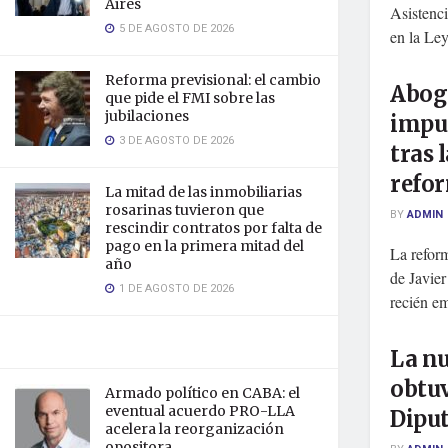
Aires
Asistenci
5 DE AGOSTO DE 2026
en la Ley
Reforma previsional: el cambio
Abog
que pide el FMI sobre las
jubilaciones
impu
3 DE AGOSTO DE 2026
tras 
refor
La mitad de las inmobiliarias
rosarinas tuvieron que
BY
ADMIN
rescindir contratos por falta de
pago en la primera mitad del
La refor
año
de Javier
1 DE AGOSTO DE 2026
recién em
La n
obtu
Armado político en CABA: el
eventual acuerdo PRO-LLA
Dipu
acelera la reorganización
opositora