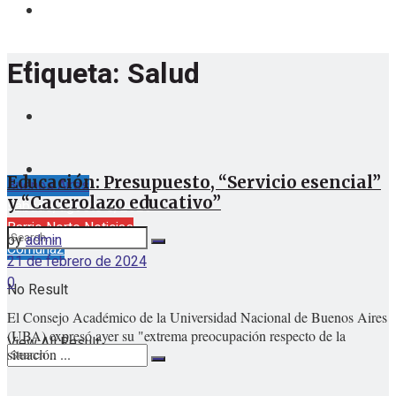
Etiqueta:
Salud
Educación: Presupuesto, “Servicio esencial”
Buenos Aires
y “Cacerolazo educativo”
sábado, agosto 8, 2026
Barrio Norte Noticias
by
admin
Comuna2
21 de febrero de 2024
0
No Result
El Consejo Académico de la Universidad Nacional de Buenos Aires
(UBA) expresó ayer su "extrema preocupación respecto de la
View All Result
situación ...